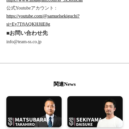
公式Youtubeアカウント :
https://youtube.com/@samuelsekiguchi?
si=Ey7TfjAQKHJilE8g
■
お問い合わせ先
info@team-ss.co.jp
関連News