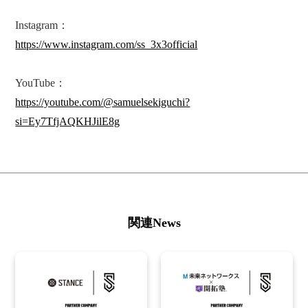
Instagram：
https://www.instagram.com/ss_3x3official
YouTube：
https://youtube.com/@samuelsekiguchi?
si=Ey7TfjAQKHJilE8g
関連News