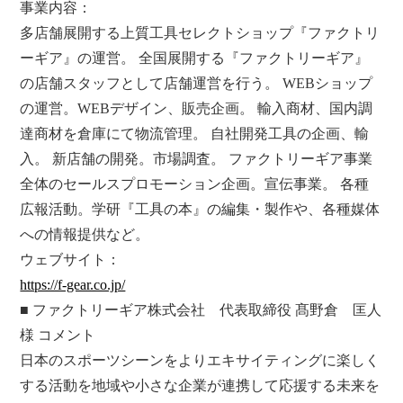
事業内容：
多店舗展開する上質工具セレクトショップ『ファクトリ
ーギア』の運営。 全国展開する『ファクトリーギア』
の店舗スタッフとして店舗運営を行う。 WEBショップ
の運営。WEBデザイン、販売企画。 輸入商材、国内調
達商材を倉庫にて物流管理。 自社開発工具の企画、輸
入。 新店舗の開発。市場調査。 ファクトリーギア事業
全体のセールスプロモーション企画。宣伝事業。 各種
広報活動。学研『工具の本』の編集・製作や、各種媒体
への情報提供など。
ウェブサイト：
https://f-gear.co.jp/
■ ファクトリーギア株式会社 代表取締役 髙野倉 匡人
様 コメント
日本のスポーツシーンをよりエキサイティングに楽しく
する活動を地域や小さな企業が連携して応援する未来を