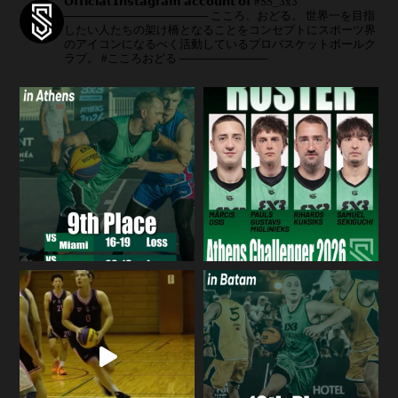
𝗢𝗳𝗳𝗶𝗰𝗶𝗮𝗹 𝗜𝗻𝘀𝘁𝗮𝗴𝗿𝗮𝗺 𝗮𝗰𝗰𝗼𝘂𝗻𝘁 𝗼𝗳 #SS_3x3
──────────────────
こころ、おどる。
世界一を目指
したい人たちの架け橋となることをコンセプトにスポーツ界
のアイコンになるべく活動しているプロバスケットボールク
ラブ。
#こころおどる
───────────