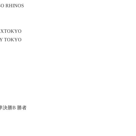
SO RHINOS
TEXTOKYO
TY TOKYO
 準決勝B 勝者