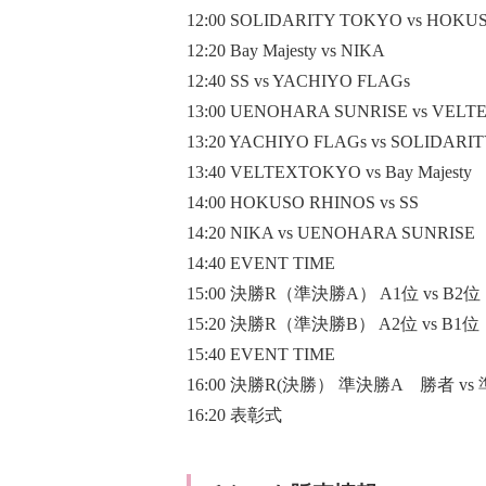
12:00 SOLIDARITY TOKYO vs HOKU
12:20 Bay Majesty vs NIKA
12:40 SS vs YACHIYO FLAGs
13:00 UENOHARA SUNRISE vs VEL
13:20 YACHIYO FLAGs vs SOLIDARI
13:40 VELTEXTOKYO vs Bay Majesty
14:00 HOKUSO RHINOS vs SS
14:20 NIKA vs UENOHARA SUNRISE
14:40 EVENT TIME
15:00 決勝R（準決勝A） A1位 vs B2位
15:20 決勝R（準決勝B） A2位 vs B1位
15:40 EVENT TIME
16:00 決勝R(決勝） 準決勝A 勝者 vs
16:20 表彰式