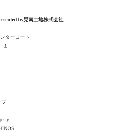
6 presented by晃南土地株式会社
センターコート
−１
ップ
esty
RHINOS