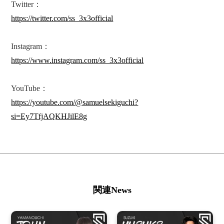
Twitter：
https://twitter.com/ss_3x3official
Instagram：
https://www.instagram.com/ss_3x3official
YouTube：
https://youtube.com/@samuelsekiguchi?
si=Ey7TfjAQKHJilE8g
関連News