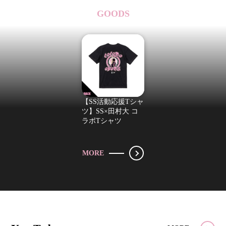
GOODS
【SS活動応援Tシャ
ツ】SS×田村大 コ
ラボTシャツ
MORE