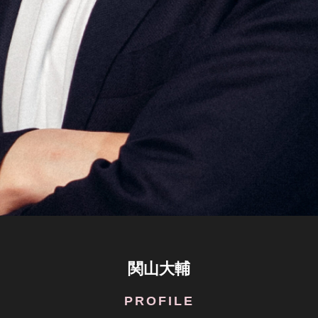
関山大輔
PROFILE