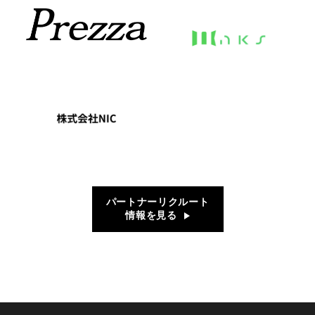
パートナーリクルート
情報を見る