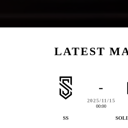
LATEST M
-
2025/11/15
00:00
SS
SOL