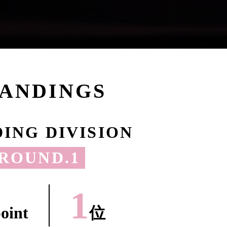
TANDINGS
ING DIVISION
ROUND.1
1
oint
位