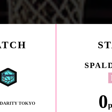
ATCH
S
SPALD
0
p
IDARITY TOKYO